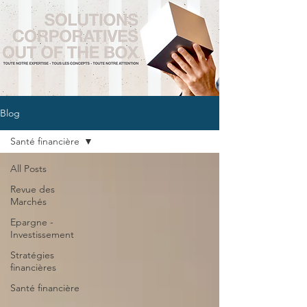
Blog
Santé financière
All Posts
Revue des
Marchés
Epargne -
Investissement
Stratégies
financières
Santé financière