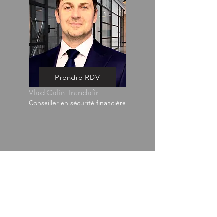
Prendre RDV
Vlad Calin Trandafir
Conseiller en sécurité financière